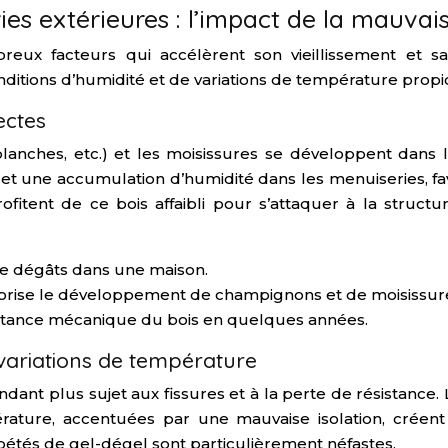
es extérieures : l’impact de la mauvais
breux facteurs qui accélèrent son vieillissement et s
itions d’humidité et de variations de température propi
ectes
blanches, etc.) et les moisissures se développent dans 
 et une accumulation d’humidité dans les menuiseries, f
ofitent de ce bois affaibli pour s’attaquer à la structu
de dégâts dans une maison.
vorise le développement de champignons et de moisissur
istance mécanique du bois en quelques années.
 variations de température
endant plus sujet aux fissures et à la perte de résistance. 
rature, accentuées par une mauvaise isolation, créen
répétés de gel-dégel sont particulièrement néfastes.