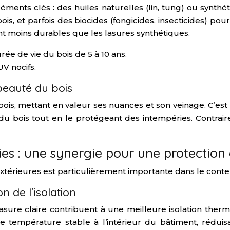
ments clés : des huiles naturelles (lin, tung) ou synthéti
ois, et parfois des biocides (fongicides, insecticides) pou
t moins durables que les lasures synthétiques.
ée de vie du bois de 5 à 10 ans.
V nocifs.
beauté du bois
bois, mettant en valeur ses nuances et son veinage. C’est
u bois tout en le protégeant des intempéries. Contrair
ries : une synergie pour une protection
 extérieures est particulièrement importante dans le contex
n de l’isolation
asure claire contribuent à une meilleure isolation ther
ne température stable à l’intérieur du bâtiment, réduis