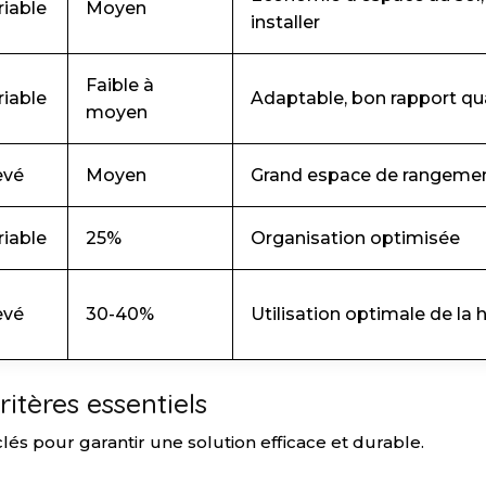
riable
Moyen
installer
Faible à
riable
Adaptable, bon rapport qua
moyen
evé
Moyen
Grand espace de rangemen
riable
25%
Organisation optimisée
evé
30-40%
Utilisation optimale de la 
itères essentiels
és pour garantir une solution efficace et durable.