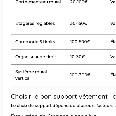
Porte-manteau mural
20-100€
Va
Étagères réglables
30-150€
Va
Commode 6 tiroirs
100-500€
Él
Organiseur de tiroir
10-30€
Va
Système mural
100-300€
Él
vertical
Choisir le bon support vêtement : cr
Le choix du support dépend de plusieurs facteurs cl